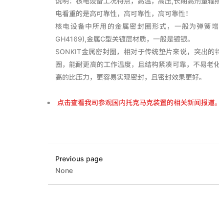
说明：核电设备工况特点，高温，高压,长期高剂量辐
电看重的是高可靠性，高可靠性，高可靠性！
核电设备中所用的金属密封圈形式，一般为弹簧增强型
GH4169),金属C型关镀层材质，一般是镀银。
SONKIT金属密封圈，相对于传统垫片来说，突出的特
圈，能耐更高的工作温度，且结构紧凑可靠，不易老
高的比压力，更容易实现密封，且密封效果更好。
点击查看我司参观国内托克马克装置的相关新闻报道
Previous page
None