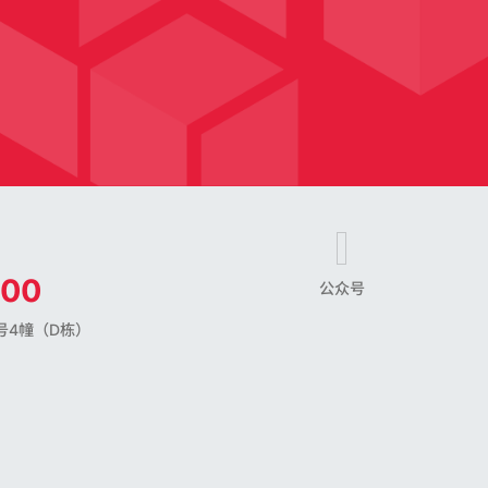
800
公众号
号4幢（D栋）