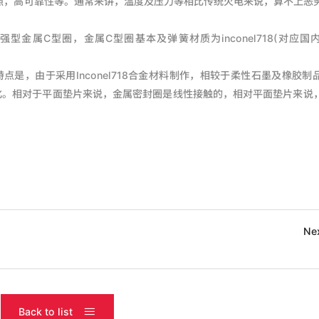
照，高可靠性等。通常来讲，温度及压力等相比传统火电来说，算不上恶
金属C型圈，金属C型圈基本及弹簧材质为inconel718(对应国
点是，由于采用Inconel718合金材料制作，相较于柔性石墨及橡胶制
化。相对于平面垫片来说，金属密封圈是线性接触的，相对平面垫片来说
。
Ne
Back to list