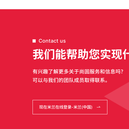
Contact us
我们能帮助您实现
有兴趣了解更多关于尚固服务和信息吗？
可以与我们的团队成员取得联系。
现在米兰在线登录-米兰(中国)